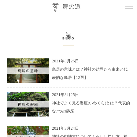
togg
舞の道
navi
記事
BLOG
2021年3月25日
鳥居の意味とは？神社の結界たる由来と代
表的な鳥居【12選】
2021年3月25日
神社でよく見る磐座(いわくら)とは？代表的
な7つの磐座
2021年3月24日
神社の御神木について！正しい接し方、神